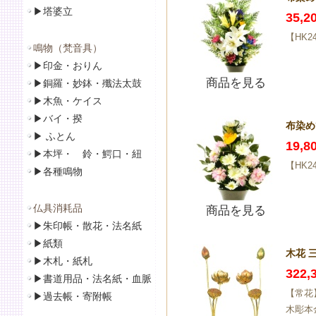
▶
塔婆立
35,
【HK
鳴物（梵音具）
▶
印金・おりん
商品を見る
▶
銅羅・妙鉢・殲法太鼓
▶
木魚・ケイス
▶
バイ・揆
布染め
▶
ふとん
19,
▶
本坪・ 鈴・鰐口・紐
【HK
▶
各種鳴物
仏具消耗品
商品を見る
▶
朱印帳・散花・法名紙
▶
紙類
木花 
▶
木札・紙札
322
▶
書道用品・法名紙・血脈
【常花
▶
過去帳・寄附帳
木彫本