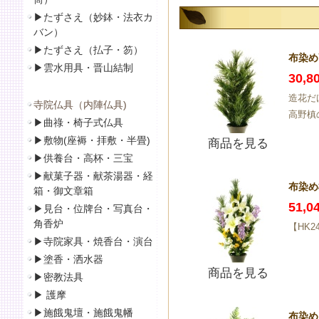
▶
たずさえ（妙鉢・法衣カ
バン）
▶
たずさえ（払子・笏）
布染め
▶
雲水用具・晋山結制
30,
造花だ
寺院仏具（内陣仏具)
高野槙
▶
曲祿・椅子式仏具
▶
敷物(座褥・拝敷・半畳)
商品を見る
▶
供養台・高杯・三宝
▶
献菓子器・献茶湯器・経
布染め
箱・御文章箱
51,
▶
見台・位牌台・写真台・
角香炉
【HK
▶
寺院家具・焼香台・演台
▶
塗香・洒水器
商品を見る
▶
密教法具
▶
護摩
▶
施餓鬼壇・施餓鬼幡
布染め