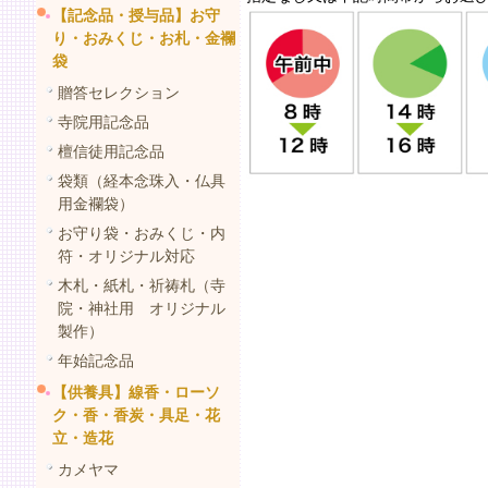
【記念品・授与品】お守
り・おみくじ・お札・金襴
袋
贈答セレクション
寺院用記念品
檀信徒用記念品
袋類（経本念珠入・仏具
用金襴袋）
お守り袋・おみくじ・内
符・オリジナル対応
木札・紙札・祈祷札（寺
院・神社用 オリジナル
製作）
年始記念品
【供養具】線香・ローソ
ク・香・香炭・具足・花
立・造花
カメヤマ