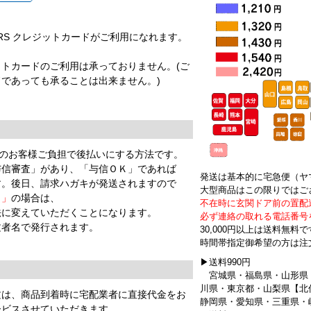
EX DINERS クレジットカードがご利用になれます。
。
トカードのご利用は承っておりません。(ご
であっても承ることは出来ません。)
円のお客様ご負担で後払いにする方法です。
与信審査」があり、「与信ＯＫ」であれば
発送は基本的に宅急便（ヤ
す。後日、請求ハガキが発送されますので
大型商品はこの限りではご
Ｇ」
の場合は、
不在時に玄関ドア前の置配
法に変えていただくことになります。
必ず連絡の取れる電話番号
文者名で発行されます。
30,000円以上は送料無料
時間帯指定御希望の方は注
▶送料990円
】
宮城県・福島県・山形県
川県・東京都・山梨県【北
文は、商品到着時に宅配業者に直接代金をお
静岡県・愛知県・三重県・
ービスさせていただきます。