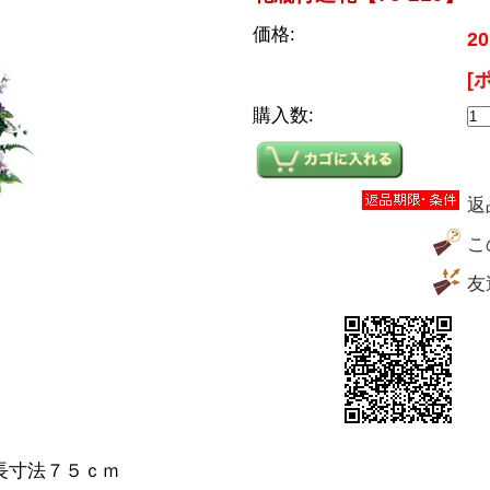
価格:
20
[
購入数:
返
こ
友
全長寸法７５ｃｍ