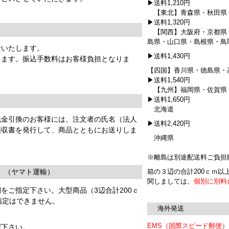
▶送料1,210円
【東北】青森県・秋田県
▶送料1,320円
【関西】大阪府・京都県
島県・山口県・島根県・鳥
せいたします。
▶送料1,430円
きます。振込手数料はお客様負担となりま
【四国】香川県・徳島県・
▶送料1,540円
【九州】福岡県・佐賀県
▶送料1,650円
北海道
代金引換のお客様には、注文者の氏名（法人
▶送料2,420円
領収書を発行して、商品とともにお送りしま
沖縄県
※離島は別途配送料ご負担
。（ヤマト運輸）
箱の３辺の合計200ｃｍ
関しましては、
個別に別料
をご指定下さい。大型商品（3辺合計200ｃ
指定はできません。
海外発送
EMS（国際スピード郵便
び下さい。