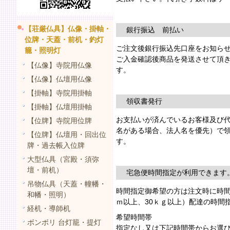
【荘厳仏具】仏像・掛軸・
銀行振込 前払い
位牌・天蓋・前机・釣灯
ご注文後銀行振込先口座をお知ら
籠・照明灯
ご入金確認後商品を発送させて頂
【仏像】寺院用仏像
す。
【仏像】仏壇用仏像
【掛軸】寺院用掛軸
領収書発行
【掛軸】仏壇用掛軸
お支払いが済んでいるお客様及び
【位牌】寺院用位牌
名がある場合、法人名を優先）で
【位牌】仏壇用・回出位
す。
牌・過去帳入位牌
大型仏具（宮殿・須弥
壇・前机）
宅急便時間指定が利用できます
吊物仏具（天蓋・幢幡・
時間指定御希望の方は注文時に時間
和幡・照明）
ｍ以上、30ｋｇ以上）配達の時間
経机・導師机
希望時間帯
ボンボリ 台灯籠・提灯
指定なし又は下記時間帯からお選