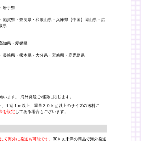
・岩手県
・滋賀県・奈良県・和歌山県・兵庫県【中国】岡山県・広
取県
高知県・愛媛県
・長崎県・熊本県・大分県・宮崎県・鹿児島県
願います。 海外発送ご相談に応じます。
以上、１辺１ｍ以上、重量３０ｋｇ以上のサイズの送料に
金を設定
してある場合もございます。
）にて海外に発送も可能です。
30ｋｇ未満の商品で海外発送