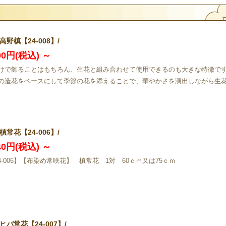
高野槙【24-008】/
800円(税込)
～
けで飾ることはもちろん、生花と組み合わせて使用できるのも大きな特徴で
の造花をベースにして季節の花を添えることで、華やかさを演出しながら生
槙常花【24-006】/
040円(税込)
～
24-006】【布染め常咲花】 槙常花 1対 60ｃｍ又は75ｃｍ
ヒバ常花【24-007】/