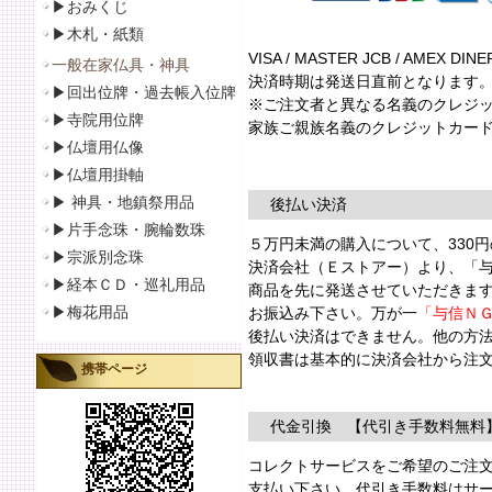
▶おみくじ
▶
木札・紙類
VISA / MASTER JCB / AM
一般在家仏具・神具
決済時期は発送日直前となります
▶
回出位牌・過去帳入位牌
※ご注文者と異なる名義のクレジッ
▶
寺院用位牌
家族ご親族名義のクレジットカード
▶仏壇用仏像
▶
仏壇用掛軸
▶
神具・地鎮祭用品
後払い決済
▶
片手念珠・腕輪数珠
５万円未満の購入について、330
▶
宗派別念珠
決済会社（Ｅストアー）より、「
▶
経本ＣＤ・巡礼用品
商品を先に発送させていただきま
▶
梅花用品
お振込み下さい。万が一
「与信Ｎ
後払い決済はできません。他の方
領収書は基本的に決済会社から注
携帯ページ
代金引換 【代引き手数料無料
コレクトサービスをご希望のご注
支払い下さい。代引き手数料はサ