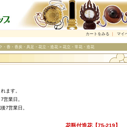
カートをみる
｜
マイ
ク・香・香炭・具足・花立・造花
>
花立・常花・造花
まれます。
7営業日。
後7営業日。
花瓶付造花【75-219】