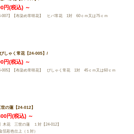
200円(税込)
～
24-007】【布染め常咲花】 ヒバ常花 1対 60ｃｍ又は75ｃｍ
びしゃく常花【24-005】/
800円(税込)
～
24-005】【布染め常咲花】 びしゃく常花 1対 45ｃｍ又は60ｃｍ
三世の蓮【24-012】
,300円(税込)
～
】木花 三世の蓮 １対【24-012】
金箔彩色仕上（１対）