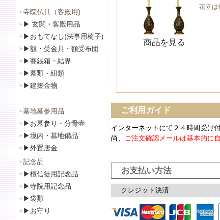
花立は
寺院仏具（客殿用)
▶
玄関・客殿用品
▶
おもてなし(法事用椅子)
商品を見る
▶
額・受金具・額受布団
▶
賽銭箱・結界
▶
幕類・紐類
▶
建築金物
ご利用ガイド
墓地墓参用品
▶
お墓参り・分骨壷
インターネットにて２４時間受け
▶
境内・墓地備品
尚、
ご注文確認メールは基本的に
▶
外置唐金
記念品
お支払い方法
▶
檀信徒用記念品
▶
寺院用記念品
クレジット決済
▶袋類
▶
お守り