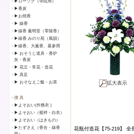
▶
ローソク（寺院用）
▶
香炭
▶
お焼香
▶
線香
▶線香 薫明堂（零陵香）
▶線香 みのり苑（風韻）
▶
線香、大薫香、墓参用
▶
おそうじ道具・香炉
灰・香炭
▶
花立・常花・造花
▶
具足
▶
おそなえご飯・お茶
拡大表示
僧 具
▶
よそおい(作務衣 )
▶
よそおい（襦袢・白衣）
▶
よそおい（はきもの）
▶
たずさえ（香合・線香
花瓶付造花【75-219】 
筒）