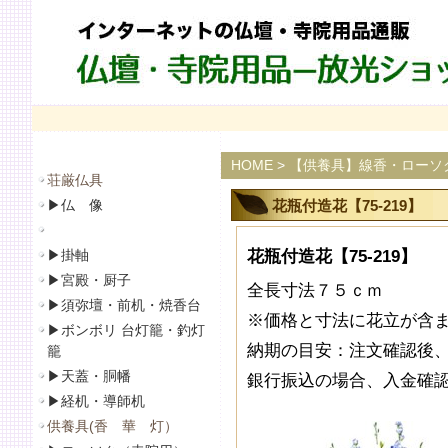
HOME
>
【供養具】線香・ローソ
荘厳仏具
▶
仏 像
花瓶付造花【75-219】
▶
掛軸
花瓶付造花【75-219】
▶
宮殿・厨子
全長寸法７５ｃｍ
▶
須弥壇・前机・焼香台
※価格と寸法に花立が含
▶
ボンボリ 台灯籠・釣灯
納期の目安：注文確認後、
籠
▶
天蓋・胴幡
銀行振込の場合、入金確認
▶
経机・導師机
供養具(香 華 灯）