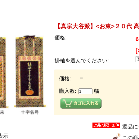
。
【真宗大谷派】<お東>２０代 高
価格:
6
掛軸を選んでください:
－
価格:
購入数:
幅
返品に
表示
この商