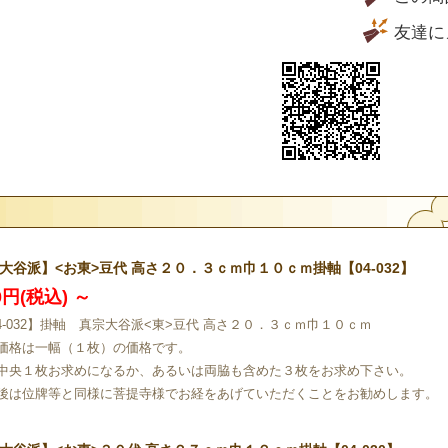
友達に
大谷派】<お東>豆代 高さ２０．３ｃｍ巾１０ｃｍ掛軸【04-032】
00円(税込)
～
04-032】掛軸 真宗大谷派<東>豆代 高さ２０．３ｃｍ巾１０ｃｍ
価格は一幅（１枚）の価格です。
中央１枚お求めになるか、あるいは両脇も含めた３枚をお求め下さい。
後は位牌等と同様に菩提寺様でお経をあげていただくことをお勧めします。