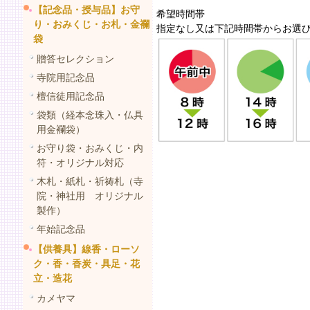
【記念品・授与品】お守
希望時間帯
り・おみくじ・お札・金襴
指定なし又は下記時間帯からお選
袋
贈答セレクション
寺院用記念品
檀信徒用記念品
袋類（経本念珠入・仏具
用金襴袋）
お守り袋・おみくじ・内
符・オリジナル対応
木札・紙札・祈祷札（寺
院・神社用 オリジナル
製作）
年始記念品
【供養具】線香・ローソ
ク・香・香炭・具足・花
立・造花
カメヤマ