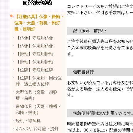
コレクトサービスをご希望のご注
支払い下さい。代引き手数料はサ
【荘厳仏具】仏像・掛軸・
位牌・天蓋・前机・釣灯
籠・照明灯
銀行振込 前払い
【仏像】寺院用仏像
ご注文後銀行振込先口座をお知ら
【仏像】仏壇用仏像
ご入金確認後商品を発送させて頂
【掛軸】寺院用掛軸
す。
【掛軸】仏壇用掛軸
【位牌】寺院用位牌
領収書発行
【位牌】仏壇用・回出位
お支払いが済んでいるお客様及び
牌・過去帳入位牌
名がある場合、法人名を優先）で
大型仏具（宮殿・須弥
す。
壇・前机）
吊物仏具（天蓋・幢幡・
和幡・照明）
宅急便時間指定が利用できます
経机・導師机
時間指定御希望の方は注文時に時間
ボンボリ 台灯籠・提灯
ｍ以上、30ｋｇ以上）配達の時間