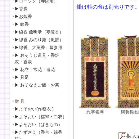
▶
ローソク（寺院用）
掛け軸の台は別売りです
▶
香炭
▶
お焼香
▶
線香
▶線香 薫明堂（零陵香）
▶線香 みのり苑（風韻）
▶
線香、大薫香、墓参用
▶
おそうじ道具・香炉
灰・香炭
▶
花立・常花・造花
▶
具足
▶
おそなえご飯・お茶
僧 具
▶
よそおい(作務衣 )
▶
よそおい（襦袢・白衣）
▶
よそおい（はきもの）
▶
たずさえ（香合・線香
拡大
筒）