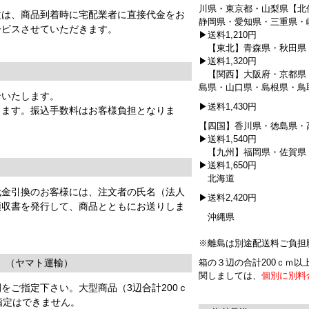
川県・東京都・山梨県【北
文は、商品到着時に宅配業者に直接代金をお
静岡県・愛知県・三重県・
ービスさせていただきます。
▶送料1,210円
【東北】青森県・秋田県
▶送料1,320円
【関西】大阪府・京都県
島県・山口県・島根県・鳥
せいたします。
▶送料1,430円
きます。振込手数料はお客様負担となりま
【四国】香川県・徳島県・
▶送料1,540円
【九州】福岡県・佐賀県
▶送料1,650円
北海道
代金引換のお客様には、注文者の氏名（法人
▶送料2,420円
領収書を発行して、商品とともにお送りしま
沖縄県
※離島は別途配送料ご負担
。（ヤマト運輸）
箱の３辺の合計200ｃｍ
関しましては、
個別に別料
をご指定下さい。大型商品（3辺合計200ｃ
指定はできません。