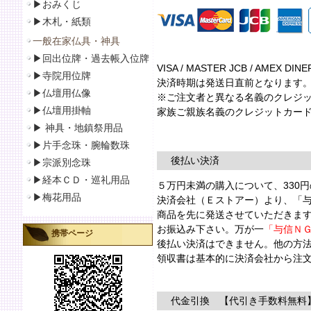
▶おみくじ
▶
木札・紙類
一般在家仏具・神具
▶
回出位牌・過去帳入位牌
VISA / MASTER JCB / AM
▶
寺院用位牌
決済時期は発送日直前となります
▶仏壇用仏像
※ご注文者と異なる名義のクレジッ
▶
仏壇用掛軸
家族ご親族名義のクレジットカード
▶
神具・地鎮祭用品
▶
片手念珠・腕輪数珠
後払い決済
▶
宗派別念珠
▶
経本ＣＤ・巡礼用品
５万円未満の購入について、330
▶
梅花用品
決済会社（Ｅストアー）より、「
商品を先に発送させていただきま
お振込み下さい。万が一
「与信Ｎ
携帯ページ
後払い決済はできません。他の方
領収書は基本的に決済会社から注
代金引換 【代引き手数料無料