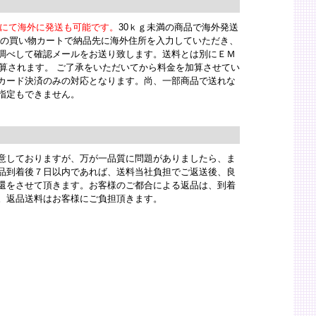
）にて海外に発送も可能です。
30ｋｇ未満の商品で海外発送
りの買い物カートで納品先に海外住所を入力していただき、
調べして確認メールをお送り致します。送料とは別にＥＭ
加算されます。 ご了承をいただいてから料金を加算させてい
カード決済のみの対応となります。尚、一部商品で送れな
指定もできません。
意しておりますが、万が一品質に問題がありましたら、ま
品到着後７日以内であれば、送料当社負担でご返送後、良
還をさせて頂きます。お客様のご都合による返品は、到着
。返品送料はお客様にご負担頂きます。