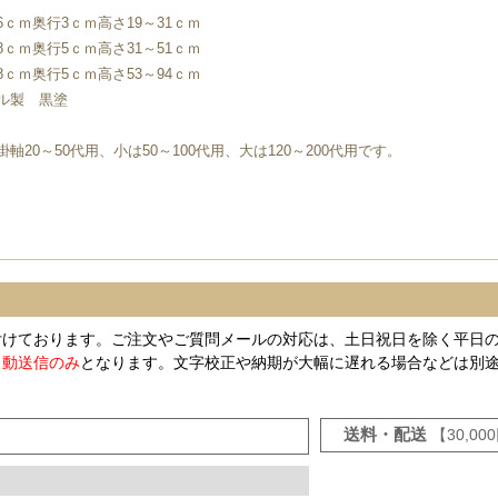
6ｃｍ奥行3ｃｍ高さ19～31ｃｍ
8ｃｍ奥行5ｃｍ高さ31～51ｃｍ
8ｃｍ奥行5ｃｍ高さ53～94ｃｍ
ル製 黒塗
軸20～50代用、小は50～100代用、大は120～200代用です。
付けております。ご注文やご質問メールの対応は、土日祝日を除く平日
自動送信のみ
となります。文字校正や納期が大幅に遅れる場合などは別
送料・配送
【30,0