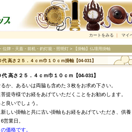
カートをみる
｜
マイ
・位牌・天蓋・前机・釣灯籠・照明灯
>
【掛軸】仏壇用掛軸
代 高さ２５．４ｃｍ巾１０ｃｍ掛軸【04-031】
代 高さ２５．４ｃｍ巾１０ｃｍ【04-031】
なるか、あるいは両脇も含めた３枚をお求め下さい。
に菩提寺様でお経をあげていただくことをお勧めします。
ると良いでしょう。
に新しい掛軸と共に古い掛軸もお経をあげていただき、供養
6営業日。
）の価格です。