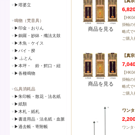
【真宗
▶
塔婆立
6,8
【HK
鳴物（梵音具）
掛軸の
▶
印金・おりん
商品を見る
略式で
▶
銅羅・妙鉢・殲法太鼓
ご購入
▶
木魚・ケイス
▶
バイ・揆
【真宗
▶
ふとん
7,0
▶
本坪・ 鈴・鰐口・紐
【HK
▶
各種鳴物
掛軸の
商品を見る
略式で
仏具消耗品
ご購入
▶
朱印帳・散花・法名紙
▶
紙類
ワンタ
▶
木札・紙札
2,2
▶
書道用品・法名紙・血脈
▶
過去帳・寄附帳
ワンタ