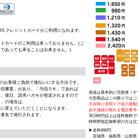
EX DINERS クレジットカードがご利用になれます。
。
トカードのご利用は承っておりません。(ご
であっても承ることは出来ません。)
円のお客様ご負担で後払いにする方法です。
与信審査」があり、「与信ＯＫ」であれば
発送は基本的に宅急便（ヤ
す。後日、請求ハガキが発送されますので
大型商品はこの限りではご
Ｇ」
の場合は、
不在時に玄関ドア前の置配
法に変えていただくことになります。
必ず連絡の取れる電話番号
文者名で発行されます。
30,000円以上は送料無料
時間帯指定御希望の方は注
▶送料990円
】
宮城県・福島県・山形県