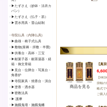
▶
たずさえ（妙鉢・法衣カ
バン）
▶
たずさえ（払子・笏）
▶
雲水用具・晋山結制
寺院仏具（内陣仏具)
▶
曲祿・椅子式仏具
▶
敷物(座褥・拝敷・半畳)
▶
供養台・高杯・三宝
▶
献菓子器・献茶湯器・経
箱・御文章箱
【真宗
▶
見台・位牌台・写真台・
6,6
角香炉
【HK
▶
寺院家具・焼香台・演台
掛軸の
商品を見る
▶
塗香・洒水器
略式で
▶
密教法具
ご購入
▶
護摩
▶
施餓鬼壇・施餓鬼幡