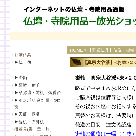
HOME
>
【荘厳仏具】仏像・掛軸
荘厳仏具
▶
仏 像
【真宗大谷派】<お東>２０
▶
掛軸
掛軸 真宗大谷派<東>２０
▶
宮殿・厨子
略式で中央１枚お求めに
▶
須弥壇・前机・焼香台
ご購入後は位牌等と同様
▶
ボンボリ 台灯籠・釣灯
その後お仏壇にお祀りす
籠
▶
天蓋・胴幡
買替のお客様は、法要時
▶
経机・導師机
発送の目安：注文確認後、
供養具(香 華 灯）
掛軸の価格は一幅（１枚