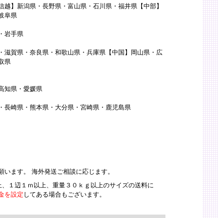
信越】新潟県・長野県・富山県・石川県・福井県【中部】
岐阜県
・岩手県
・滋賀県・奈良県・和歌山県・兵庫県【中国】岡山県・広
取県
高知県・愛媛県
・長崎県・熊本県・大分県・宮崎県・鹿児島県
願います。 海外発送ご相談に応じます。
以上、１辺１ｍ以上、重量３０ｋｇ以上のサイズの送料に
金を設定
してある場合もございます。