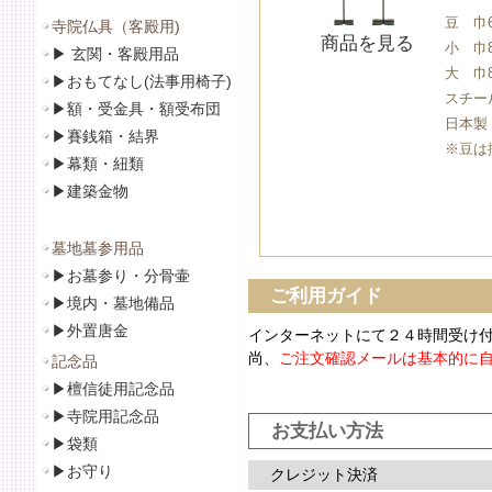
豆 巾
寺院仏具（客殿用)
商品を見る
小 巾
▶
玄関・客殿用品
大 巾
▶
おもてなし(法事用椅子)
スチー
▶
額・受金具・額受布団
日本製
▶
賽銭箱・結界
※豆は掛
▶
幕類・紐類
▶
建築金物
墓地墓参用品
▶
お墓参り・分骨壷
ご利用ガイド
▶
境内・墓地備品
▶
外置唐金
インターネットにて２４時間受け
尚、
ご注文確認メールは基本的に
記念品
▶
檀信徒用記念品
▶
寺院用記念品
お支払い方法
▶袋類
▶
お守り
クレジット決済