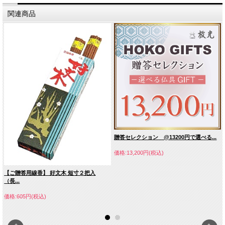
関連商品
贈答セレクション @13200円で選べる...
価格:13,200円(税込)
【ご贈答用線香】 好文木 短寸２把入
（長...
価格:605円(税込)