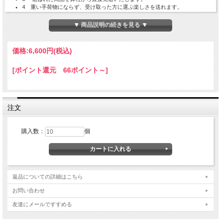
4 重い手荷物にならず、受け取った方に選ぶ楽しさを送れます。
4 残った数量は全て返品でき、返金されます。
5 ご検討されるご寺院様は見本をお送りすることも可能です。
▼ 商品説明の続きを見る ▼
価格:
6,600円
(税込)
[ポイント還元 66ポイント～]
注文
購入数：
個
返品についての詳細はこちら
お問い合わせ
友達にメールですすめる