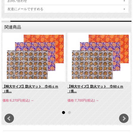
お問い合わせ
友達にメールですすめる
関連商品
【特大サイズ】防火マット 巾45ｃｍ
【特大サイズ】防火マット 巾60ｃｍ
（長...
（長...
価格:6,270円(税込)
～
価格:7,700円(税込)
～