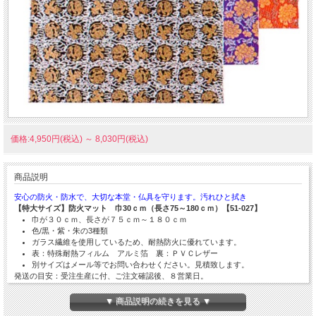
価格:4,950円(税込)
～
8,030円(税込)
商品説明
安心の防火・防水で、大切な本堂・仏具を守ります。汚れひと拭き
【特大サイズ】防火マット 巾30ｃｍ（長さ75～180ｃｍ）【51-027】
巾が３０ｃｍ、長さが７５ｃｍ～１８０ｃｍ
色/黒・紫・朱の3種類
ガラス繊維を使用しているため、耐熱防火に優れています。
表：特殊耐熱フィルム アルミ箔 裏：ＰＶＣレザー
別サイズはメール等でお問い合わせください。見積致します。
発送の目安：受注生産に付、ご注文確認後、８営業日。
▼ 商品説明の続きを見る ▼