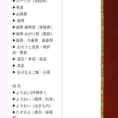
▶
ローソク（寺院用）
▶
香炭
▶
お焼香
▶
線香
▶線香 薫明堂（零陵香）
▶線香 みのり苑（風韻）
▶
線香、大薫香、墓参用
▶
おそうじ道具・香炉
灰・香炭
▶
花立・常花・造花
▶
具足
▶
おそなえご飯・お茶
僧 具
▶
よそおい(作務衣 )
▶
よそおい（襦袢・白衣）
▶
よそおい（はきもの）
▶
たずさえ（香合・線香
筒）