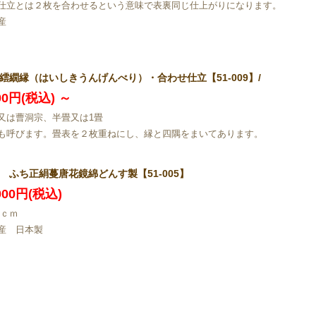
仕立とは２枚を合わせるという意味で表裏同じ仕上がりになります。
産
繧繝縁（はいしきうんげんべり）・合わせ仕立【51-009】/
800円(税込)
～
又は曹洞宗、半畳又は1畳
も呼びます。畳表を２枚重ねにし、縁と四隅をまいてあります。
 ふち正絹蔓唐花鏡綿どんす製【51-005】
,000円(税込)
80ｃｍ
産 日本製