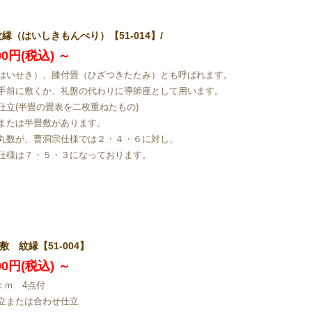
紋縁（はいしきもんべり）【51-014】/
500円(税込)
～
はいせき）、膝付畳（ひざつきたたみ）とも呼ばれます。
手前に敷くか、礼盤の代わりに導師座として用います。
仕立(半畳の畳表を二枚重ねたもの)
または半畳敷があります。
丸数が、曹洞宗仕様では２・４・６に対し、
仕様は７・５・３になっております。
敷 紋縁【51-004】
800円(税込)
～
0ｃｍ 4点付
立または合わせ仕立