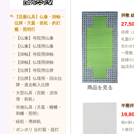
拝敷 
【荘厳仏具】仏像・掛軸・
位牌・天蓋・前机・釣灯
27,
籠・照明灯
拝席（
【仏像】寺院用仏像
礼盤の
【仏像】仏壇用仏像
合わせ
一畳敷
【掛軸】寺院用掛軸
紋縁の
【掛軸】仏壇用掛軸
臨済宗
【位牌】寺院用位牌
【位牌】仏壇用・回出位
牌・過去帳入位牌
商品を見る
大型仏具（宮殿・須弥
壇・前机）
半畳拝
吊物仏具（天蓋・幢幡・
和幡・照明）
19,
経机・導師机
90×9
ボンボリ 台灯籠・提灯
１枚仕