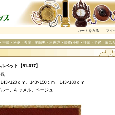
カートをみる
｜
マイ
・拝敷・塔婆・護摩・施餓鬼・角香炉
>
敷物(座褥・拝敷・半畳・電気カ
】
ベット【51-017】
ー風
143×120ｃｍ、143×150ｃｍ、143×180ｃｍ
ブルー、キャメル、ベージュ