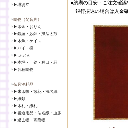
●納期の目安：ご注文確認
▶
塔婆立
銀行振込の場合は入金確
鳴物（梵音具）
▶
印金・おりん
▶
銅羅・妙鉢・殲法太鼓
▶
木魚・ケイス
▶
バイ・揆
▶
ふとん
▶
本坪・ 鈴・鰐口・紐
▶
各種鳴物
仏具消耗品
▶
朱印帳・散花・法名紙
▶
紙類
▶
木札・紙札
▶
書道用品・法名紙・血脈
▶
過去帳・寄附帳