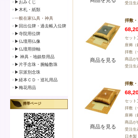
商品を見る
▶おみくじ
受注生
▶
木札・紙類
一般在家仏具・神具
拝敷・
▶
回出位牌・過去帳入位牌
68,
▶
寺院用位牌
セット
▶仏壇用仏像
座褥（
▶
仏壇用掛軸
拝敷（
▶
神具・地鎮祭用品
商品が
商品を見る
▶
片手念珠・腕輪数珠
受注生
▶
宗派別念珠
▶
経本ＣＤ・巡礼用品
拝敷・
▶
梅花用品
68,
セット
携帯ページ
拝敷（
座褥（
商品が
商品を見る
受注生
日本製