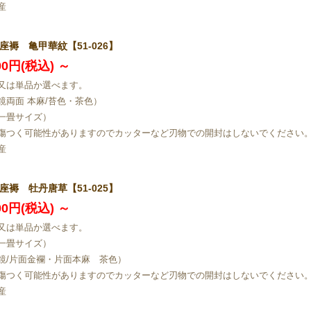
産
座褥 亀甲華紋【51-026】
200円(税込)
～
又は単品か選べます。
鏡両面 本麻/苔色・茶色）
一畳サイズ）
傷つく可能性がありますのでカッターなど刃物での開封はしないでください
産
座褥 牡丹唐草【51-025】
200円(税込)
～
又は単品か選べます。
一畳サイズ）
鏡/片面金襴・片面本麻 茶色）
傷つく可能性がありますのでカッターなど刃物での開封はしないでください
産