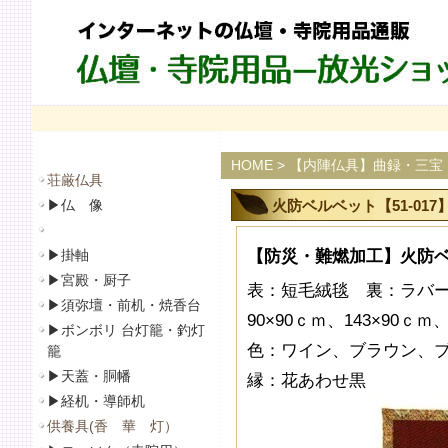
HOME
>
【内陣仏具】曲録・三宝
荘厳仏具
▶
仏 像
火防ベルベット【51-017
▶
掛軸
【防災・難燃加工】火防ベル
▶
宮殿・厨子
表：短毛絨毯 裏：ラバ
▶
須弥壇・前机・焼香台
90×90ｃｍ、143×90ｃｍ、
▶
ボンボリ 台灯籠・釣灯
色：ワイン、ブラウン、
籠
▶
天蓋・胴幡
縁：花あわせ黒
▶
経机・導師机
供養具(香 華 灯）