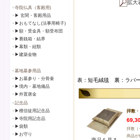
拡大
寺院仏具（客殿用)
▶
玄関・客殿用品
▶
おもてなし(法事用椅子)
▶
額・受金具・額受布団
▶
賽銭箱・結界
▶
幕類・紐類
▶
建築金物
墓地墓参用品
▶
お墓参り・分骨壷
表：短毛絨毯 裏：ラバー風 9
▶
境内・墓地備品
▶
外置唐金
記念品
▶
檀信徒用記念品
拝敷・
▶
寺院用記念品
69,
▶袋類
拝敷（
▶
お守り
商品が