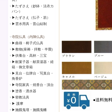
▶
たずさえ（妙鉢・法衣カ
バン）
▶
たずさえ（払子・笏）
▶
雲水用具・晋山結制
寺院仏具（内陣仏具)
▶
曲祿・椅子式仏具
▶
敷物(座褥・拝敷・半畳)
▶
供養台・高杯・三宝
▶
献菓子器・献茶湯器・経
箱・御文章箱
▶
見台・位牌台・写真台・
角香炉
▶
寺院家具・焼香台・演台
▶
塗香・洒水器
▶
密教法具
●送料無
▶
護摩
▶
施餓鬼壇・施餓鬼幡