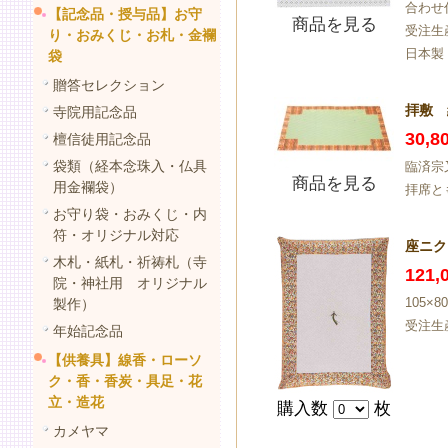
合わせ
【記念品・授与品】お守
商品を見る
受注生
り・おみくじ・お札・金襴
日本製
袋
贈答セレクション
拝敷 
寺院用記念品
30,
檀信徒用記念品
袋類（経本念珠入・仏具
臨済宗
商品を見る
用金襴袋）
拝席と
お守り袋・おみくじ・内
符・オリジナル対応
座ニク
木札・紙札・祈祷札（寺
121
院・神社用 オリジナル
105×
製作）
受注生
年始記念品
【供養具】線香・ローソ
ク・香・香炭・具足・花
立・造花
購入数
枚
カメヤマ