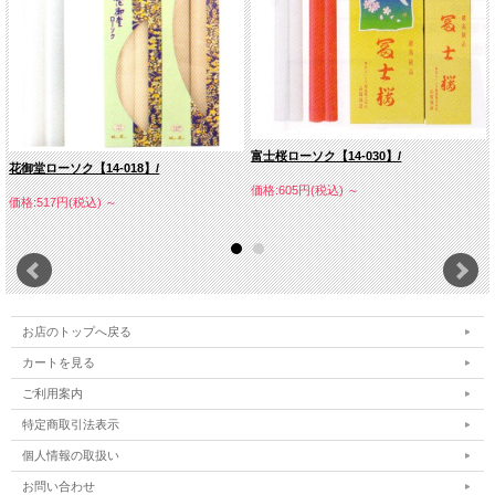
富士桜ローソク【14-030】/
花御堂ローソク【14-018】/
価格:605円(税込)
～
価格:517円(税込)
～
お店のトップへ戻る
カートを見る
ご利用案内
特定商取引法表示
個人情報の取扱い
お問い合わせ