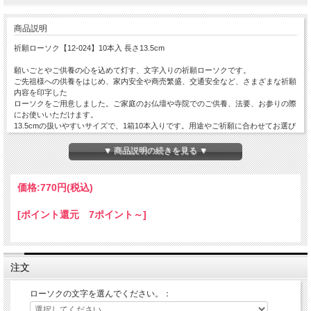
商品説明
祈願ローソク【12-024】10本入 長さ13.5cm
願いごとやご供養の心を込めて灯す、文字入りの祈願ローソクです。
ご先祖様への供養をはじめ、家内安全や商売繁盛、交通安全など、さまざまな祈願
内容を印字した
ローソクをご用意しました。ご家庭のお仏壇や寺院でのご供養、法要、お参りの際
にお使いいただけます。
13.5cmの扱いやすいサイズで、1箱10本入りです。用途やご祈願に合わせてお選び
ください。
▼ 商品説明の続きを見る ▼
ご用意している祈願文字
為先祖代々供養
南無妙法蓮華経
価格:
770円
(税込)
南無大師遍照金剛
南無水子地蔵菩薩
[ポイント還元 7ポイント～]
南無観世音菩薩
南無釈迦牟尼仏
商売繁盛
交通安全
進学成就
注文
家内安全
ローソクの文字をお選びください。
ローソクの文字を選んでください。：
包装・のしがけ承ります。のし原稿はオプションを選択の上
メールinfo@hoko-