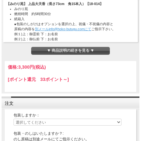
【みのり苑】 上品大天香（長さ73cm 角15本入）【18-014】
みのり苑
燃焼時間 約5時間30分
紙箱入
●包装のしがけはオプションを選択の上、祝儀・不祝儀の内容と
原稿の内容を
別メールinfo@hoko-butugu.comにて
ご指示下さい。
例１)上：御霊前 下：お名前
例２)上：御仏前 下：お名前
例３)上：御供 下：お名前
例４)上：御祝 下：お名前
▼ 商品説明の続きを見る ▼
贈答用には注文者と納品先住所を変えることも可能です。
※納期の目安：ご注文確認後約７営業日
価格:
3,300円
(税込)
[ポイント還元 33ポイント～]
注文
包装しますか：
包装・のしはいたしますか？:
のし原稿は別途メールにてご指示ください。