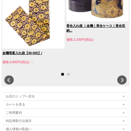
香合入れ袋 ｜金襴｜香合ケース｜香合収
納...
価格:2,200円(税込)
金襴塔婆入れ袋【49-005】/
価格:8,800円(税込)
～
お店のトップへ戻る
カートを見る
ご利用案内
特定商取引法表示
個人情報の取扱い