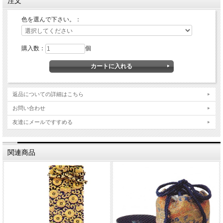
注文
丈夫さと使いやすさを兼ね備えた、刺子織仕立ての頭陀袋。日々の法務を支える実
用的な一品です。
組みひも仕立 綿100％
色を選んで下さい。：
サイズ 巾33ｃｍ高28ｃｍ厚8.5ｃｍ
記念品として包装のし掛けも承ります。
納期の目安：ご注文確認後、7営業日。
購入数：
個
返品についての詳細はこちら
お問い合わせ
友達にメールですすめる
関連商品