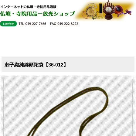
刺子織純綿頭陀袋【36-012】