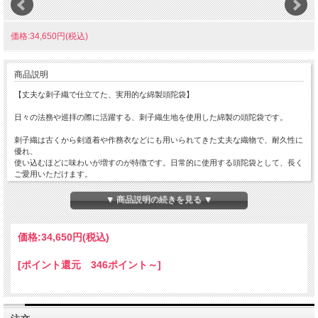
価格:34,650円(税込)
商品説明
【丈夫な刺子織で仕立てた、実用的な綿製頭陀袋】
日々の法務や巡拝の際に活躍する、刺子織生地を使用した綿製の頭陀袋です。
刺子織は古くから剣道着や作務衣などにも用いられてきた丈夫な織物で、耐久性に
優れ、
使い込むほどに味わいが増すのが特徴です。日常的に使用する頭陀袋として、長く
ご愛用いただけます。
綿素材ならではのやわらかな風合いと軽やかな使い心地で、法要や法務、巡拝、研
修会などさまざまな場面で活躍します。
▼ 商品説明の続きを見る ▼
落ち着いた刺子織の表情は僧侶用品としての品格も備えており、装束にも自然に調
和します。
必要な携行品を収納しやすく、実用性と伝統的な趣を兼ね備えた頭陀袋です。
価格:
34,650円
(税込)
【おすすめ用途】
[ポイント還元 346ポイント～]
・日常の法務
・巡拝や参拝
・研修会や寺院行事
・経本や小物類の携行