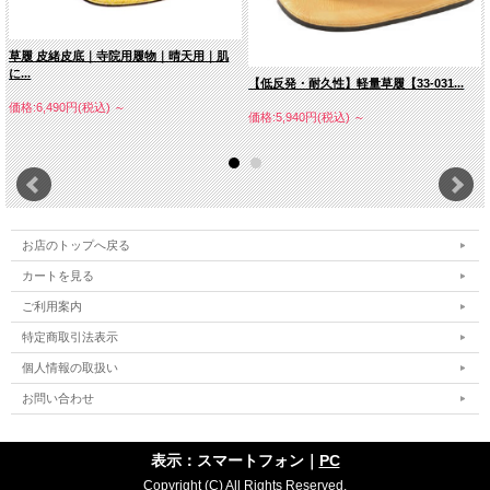
草履 皮緒皮底｜寺院用履物｜晴天用｜肌
に...
【低反発・耐久性】軽量草履【33-031...
価格:6,490円(税込)
～
価格:5,940円(税込)
～
お店のトップへ戻る
カートを見る
ご利用案内
特定商取引法表示
個人情報の取扱い
お問い合わせ
表示：スマートフォン｜
PC
Copyright (C) All Rights Reserved.