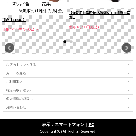
【寺院用】黒面朱 木製額立て（遺影・写
真...
演台【44-007】
価格:18,700円(税込)
価格:126,500円(税込)
～
お店のトップへ戻る
カートを見る
ご利用案内
特定商取引法表示
個人情報の取扱い
お問い合わせ
表示：スマートフォン｜
PC
Copyright (C) All Rights Reserved.