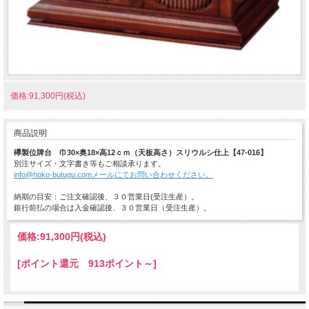
価格:91,300円(税込)
商品説明
欅製位牌台 巾30×奥18×高12ｃｍ（天板高さ）スリウルシ仕上【47-016】
別注サイズ・文字書き等もご相談承ります。
info@hoko-butugu.comメールにてお問い合わせください。
納期の目安：ご注文確認後、３０営業日(受注生産）。
銀行前払の場合は入金確認後、３０営業日（受注生産）。
価格:
91,300円
(税込)
[ポイント還元 913ポイント～]